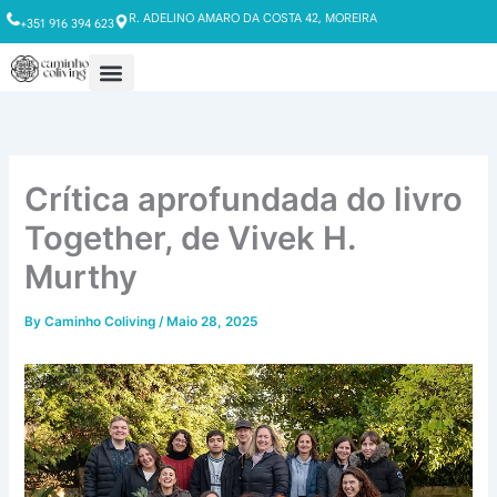
Skip
R. ADELINO AMARO DA COSTA 42, MOREIRA
+351 916 394 623
to
content
Crítica aprofundada do livro
Together, de Vivek H.
Murthy
By
Caminho Coliving
/
Maio 28, 2025