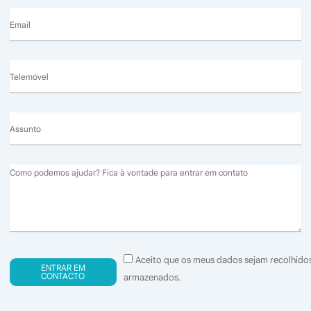
Email
Telemóvel
Assunto
Message
Consentimento
Aceito que os meus dados sejam recolhido
ENTRAR EM
(GDPR)
CONTACTO
armazenados.