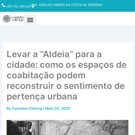
Skip
R. ADELINO AMARO DA COSTA 42, MOREIRA
+351 916 394 623
to
content
Levar a “Aldeia” para a
cidade: como os espaços de
coabitação podem
reconstruir o sentimento de
pertença urbana
By
Caminho Coliving
/
Maio 24, 2025