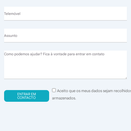
Telemóvel
Assunto
Message
Consentimento
Aceito que os meus dados sejam recolhido
ENTRAR EM
(GDPR)
CONTACTO
armazenados.